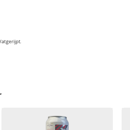
atgerijpt.
r