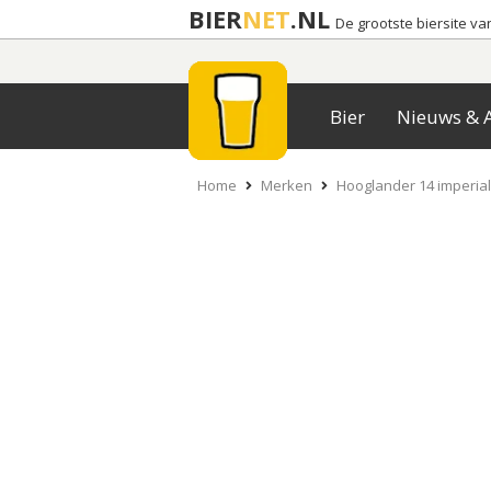
BIER
NET
.NL
De grootste biersite v
Bier
Nieuws & A
Home
Merken
Hooglander 14 imperial 