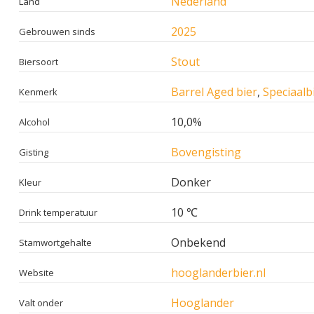
Nederland
Land
2025
Gebrouwen sinds
Stout
Biersoort
Barrel Aged bier
,
Speciaalb
Kenmerk
10,0%
Alcohol
Bovengisting
Gisting
Donker
Kleur
10 ℃
Drink temperatuur
Onbekend
Stamwortgehalte
hooglanderbier.nl
Website
Hooglander
Valt onder