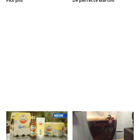
PAX pils
De perfecte Martini