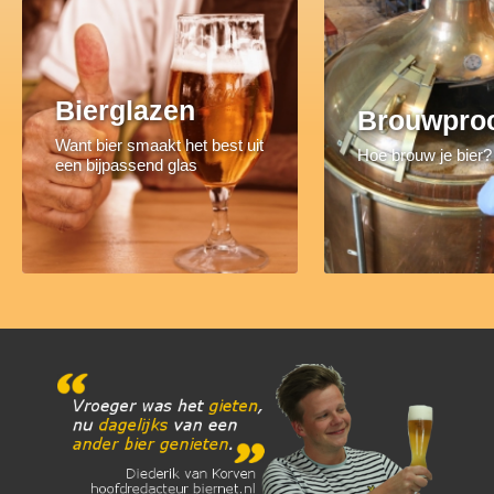
Bierglazen
Brouwpro
Want bier smaakt het best uit
Hoe brouw je bier?
een bijpassend glas