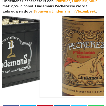
Lindemans Pecheresse is een
Fruitbier
,
Lambiek
,
Sour
met 2,5% alcohol. Lindemans Pecheresse wordt
gebrouwen door
Brouwerij Lindemans in Vlezenbeek
.