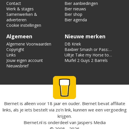
Contact
Bier aanbiedingen
Werk & stages
Bier nieuws
Samenwerken &
Bier shop
adverteren
Bier agenda
Cookie instellingen
Algemeen
Nieuwe merken
Algemene Voorwaarden
DB Kriek
Copyright
Baxbier Smash or Pass:
Links
Strata
Uiltje Take my Horse to
Jouw eigen account
the Hotel Room
Muifel 2 Guys 2 Barrels
Nieuwsbrief
Biernet is alleen voor 18 jaar en ouder. Biernet bevat affiliate
links, als je iets bestelt via zo’n link, kunnen we een vergoeding
krijgen.
Biernet.nl
is onderdeel van
Jaspers Media
© 2008 - 2026