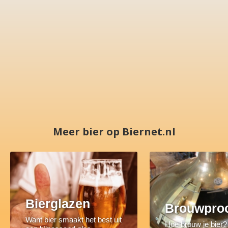
Meer bier op Biernet.nl
Bierglazen
Brouwpro
Want bier smaakt het best uit
Hoe brouw je bier?