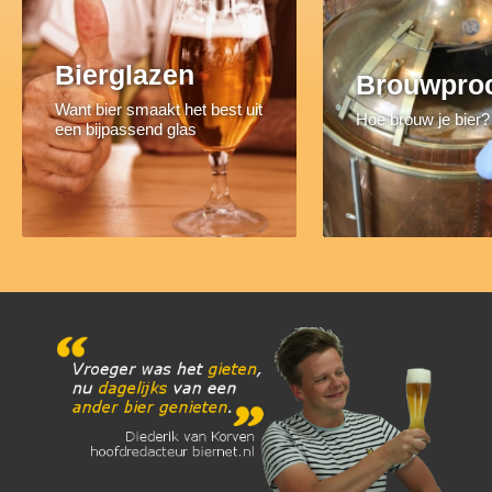
Bierglazen
Brouwpro
Want bier smaakt het best uit
Hoe brouw je bier?
een bijpassend glas