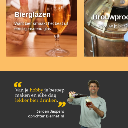
Bierglazen
Brouwpro
Want bier smaakt het best uit
Hoe brouw je bier?
een bijpassend glas