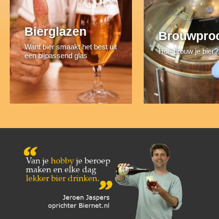
Bierglazen
Brouwpro
Want bier smaakt het best uit
Hoe brouw je bier?
een bijpassend glas