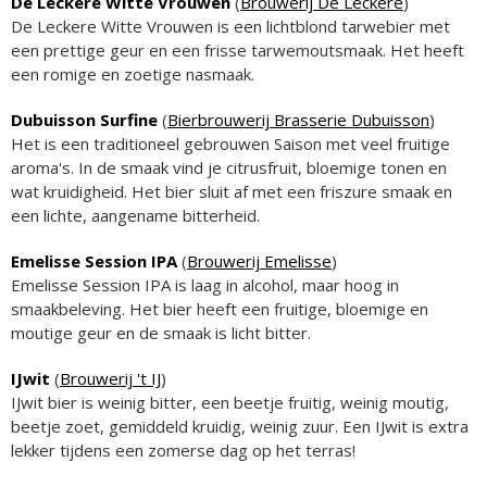
De Leckere Witte Vrouwen
(
Brouwerij De Leckere
)
De Leckere Witte Vrouwen is een lichtblond tarwebier met
een prettige geur en een frisse tarwemoutsmaak. Het heeft
een romige en zoetige nasmaak.
Dubuisson Surfine
(
Bierbrouwerij Brasserie Dubuisson
)
Het is een traditioneel gebrouwen Saison met veel fruitige
aroma's. In de smaak vind je citrusfruit, bloemige tonen en
wat kruidigheid. Het bier sluit af met een friszure smaak en
een lichte, aangename bitterheid.
Emelisse Session IPA
(
Brouwerij Emelisse
)
Emelisse Session IPA is laag in alcohol, maar hoog in
smaakbeleving. Het bier heeft een fruitige, bloemige en
moutige geur en de smaak is licht bitter.
IJwit
(
Brouwerij 't IJ
)
IJwit bier is weinig bitter, een beetje fruitig, weinig moutig,
beetje zoet, gemiddeld kruidig, weinig zuur. Een IJwit is extra
lekker tijdens een zomerse dag op het terras!