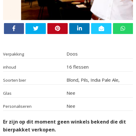
Doos
Verpakking
16 flessen
inhoud
Blond, Pils, India Pale Ale,
Soorten bier
Tripel, Wit, Saison, Weizen,
Dubbel
Nee
Glas
Nee
Personaliseren
Er zijn op dit moment geen winkels bekend die dit
bierpakket verkopen.