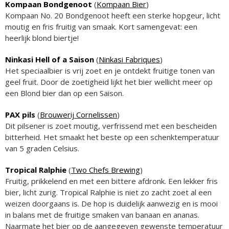
Kompaan Bondgenoot
(
Kompaan Bier
)
Kompaan No. 20 Bondgenoot heeft een sterke hopgeur, licht
moutig en fris fruitig van smaak. Kort samengevat: een
heerlijk blond biertje!
Ninkasi Hell of a Saison
(
Ninkasi Fabriques
)
Het speciaalbier is vrij zoet en je ontdekt fruitige tonen van
geel fruit. Door de zoetigheid lijkt het bier wellicht meer op
een Blond bier dan op een Saison.
PAX pils
(
Brouwerij Cornelissen
)
Dit pilsener is zoet moutig, verfrissend met een bescheiden
bitterheid. Het smaakt het beste op een schenktemperatuur
van 5 graden Celsius.
Tropical Ralphie
(
Two Chefs Brewing
)
Fruitig, prikkelend en met een bittere afdronk. Een lekker fris
bier, licht zurig. Tropical Ralphie is niet zo zacht zoet al een
weizen doorgaans is. De hop is duidelijk aanwezig en is mooi
in balans met de fruitige smaken van banaan en ananas.
Naarmate het bier op de aangegeven gewenste temperatuur