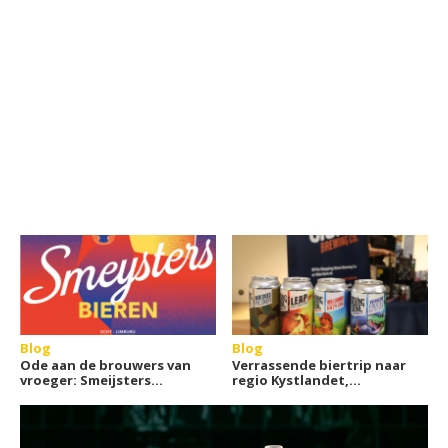
Blog
Blog
Ode aan de brouwers van
Verrassende biertrip naar
vroeger: Smeijsters
regio Kystlandet,
Bieren
Denemarken