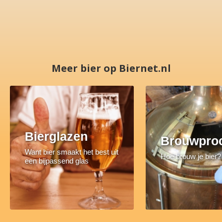
Meer bier op Biernet.nl
Bierglazen
Brouwpro
Want bier smaakt het best uit
Hoe brouw je bier?
een bijpassend glas