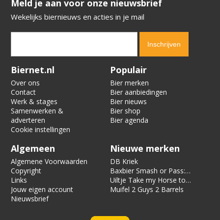
​​​​​​​Meld je aan voor onze nieuwsbrief
Wekelijks biernieuws en acties in je mail
Verification code:
7159
Biernet.nl
Populair
Over ons
Bier merken
Contact
Bier aanbiedingen
Werk & stages
Bier nieuws
Samenwerken &
Bier shop
adverteren
Bier agenda
Cookie instellingen
Algemeen
Nieuwe merken
Algemene Voorwaarden
DB Kriek
Copyright
Baxbier Smash or Pass:
Links
Strata
Uiltje Take my Horse to
Jouw eigen account
the Hotel Room
Muifel 2 Guys 2 Barrels
Nieuwsbrief