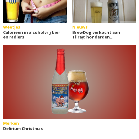
Weetjes
Nieuws
Calorieën in alcoholvrij bier
BrewDog verkocht aan
en radlers
Tilray: honderden
ontslagen
Merken
Delirium Christmas