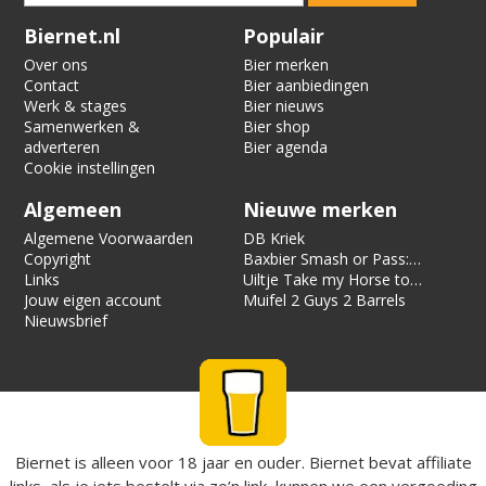
Verification code:
1049
Biernet.nl
Populair
Over ons
Bier merken
Contact
Bier aanbiedingen
Werk & stages
Bier nieuws
Samenwerken &
Bier shop
adverteren
Bier agenda
Cookie instellingen
Algemeen
Nieuwe merken
Algemene Voorwaarden
DB Kriek
Copyright
Baxbier Smash or Pass:
Links
Strata
Uiltje Take my Horse to
Jouw eigen account
the Hotel Room
Muifel 2 Guys 2 Barrels
Nieuwsbrief
Biernet is alleen voor 18 jaar en ouder. Biernet bevat affiliate
links, als je iets bestelt via zo’n link, kunnen we een vergoeding