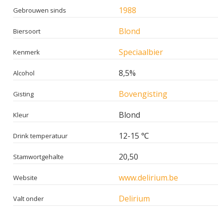
1988
Gebrouwen sinds
Blond
Biersoort
Speciaalbier
Kenmerk
8,5%
Alcohol
Bovengisting
Gisting
Blond
Kleur
12-15 ℃
Drink temperatuur
20,50
Stamwortgehalte
www.delirium.be
Website
Delirium
Valt onder