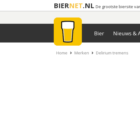
BIER
NET
.NL
De grootste biersite v
Bier
Nieuws & A
Home
Merken
Delirium tremens