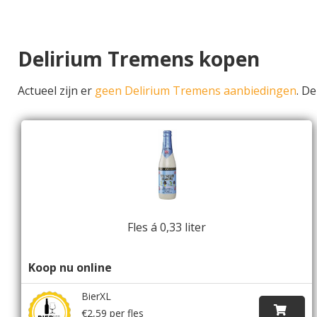
Delirium Tremens kopen
Actueel zijn er
geen Delirium Tremens aanbiedingen
. D
Fles á 0,33 liter
Koop nu online
BierXL
€2,59 per fles