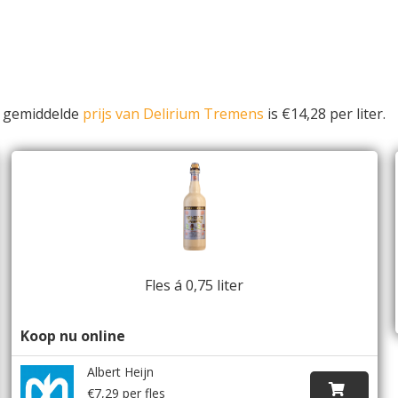
e gemiddelde
prijs van Delirium Tremens
is €14,28 per liter.
Fles á 0,75 liter
Koop nu online
Albert Heijn
€7,29 per fles