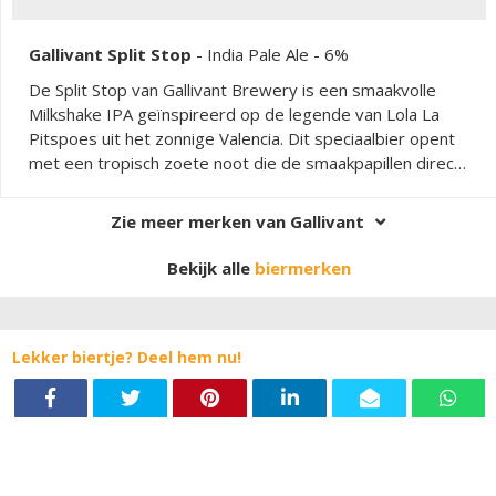
Gallivant Split Stop
-
India Pale Ale
- 6%
De Split Stop van Gallivant Brewery is een smaakvolle
Milkshake IPA geïnspireerd op de legende van Lola La
Pitspoes uit het zonnige Valencia. Dit speciaalbier opent
met een tropisch zoete noot die de smaakpapillen direct
weet te veroveren. Daarna volgt een zachte,
verfrissende citrusgolf die doet denken aan rijpe
Zie meer merken van Gallivant
sinaasappels uit de Spaanse tuinen. De afdronk is
fluweelzacht en aanhoudend aangenaam. Kenmerkend
Bekijk alle
biermerken
voor een Milkshake IPA is de romige body dankzij het
gebruik van lactose, wat dit bier zijn karakteristieke
zachtheid geeft. De fruitige hop-aroma's zorgen voor een
Lekker biertje? Deel hem nu!
levendige en aromatische smaakbeleving, terwijl de
zachte bitterheid perfect in balans is met de zoete tonen.
Het resultaat is een toegankelijk maar complex
speciaalbier dat energie, lef en een heerlijke geur van
sinaasappel uitstraalt.