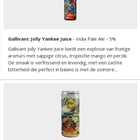
Gallivant Jolly Yankee Juice
-
India Pale Ale
- 5%
Gallivant Jolly Yankee Juice biedt een explosie van fruitige
aroma's met sappige citrus, tropische mango en perzik.
De smaak is verfrissend en levendig, met een zachte
bitterheid die perfect in balans is met de zoetere
fruittonen. Deze NEIPA verwent de smaakpapillen met
zijn rijke en complexe smaakprofiel, ideaal voor
liefhebbers van fruitige en aromatische bieren.