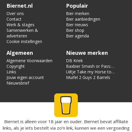
Verification code:
3219
Biernet.nl
Populair
Over ons
Bier merken
Contact
Bier aanbiedingen
Werk & stages
Bier nieuws
Samenwerken &
Bier shop
adverteren
Bier agenda
Cookie instellingen
Algemeen
Nieuwe merken
Algemene Voorwaarden
DB Kriek
Copyright
Baxbier Smash or Pass:
Links
Strata
Uiltje Take my Horse to
Jouw eigen account
the Hotel Room
Muifel 2 Guys 2 Barrels
Nieuwsbrief
Biernet is alleen voor 18 jaar en ouder. Biernet bevat affiliate
links, als je iets bestelt via zo’n link, kunnen we een vergoeding