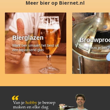
Meer bier op Biernet.nl
Bierglazen
Brouwpro
Want bier smaakt het best uit
Hoe brouw je bier?
een bijpassend glas