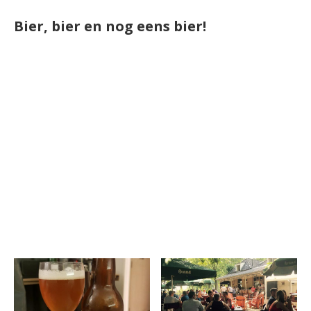
Bier, bier en nog eens bier!