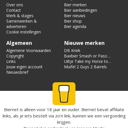
Over ons
Bier merken
Contact
Bier aanbiedingen
Werk & stages
Bier nieuws
Samenwerken &
Bier shop
adverteren
Bier agenda
Cookie instellingen
Algemeen
Nieuwe merken
Algemene Voorwaarden
DB Kriek
Copyright
Baxbier Smash or Pass:
Links
Strata
Uiltje Take my Horse to
Jouw eigen account
the Hotel Room
Muifel 2 Guys 2 Barrels
Nieuwsbrief
Biernet is alleen voor 18 jaar en ouder. Biernet bevat affiliate
links, als je iets bestelt via zo’n link, kunnen we een vergoeding
krijgen.