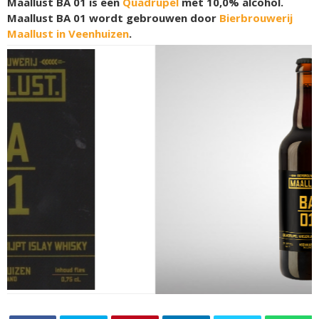
Maallust BA 01 is een
Quadrupel
met 10,0% alcohol.
Maallust BA 01 wordt gebrouwen door
Bierbrouwerij
Maallust in Veenhuizen
.