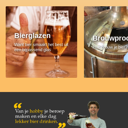
Bierglazen
Brouwpro
Want bier smaakt het best uit
Hoe brouw je bier?
een bijpassend glas