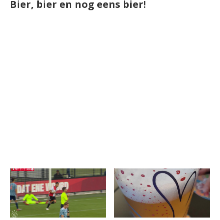
Bier, bier en nog eens bier!