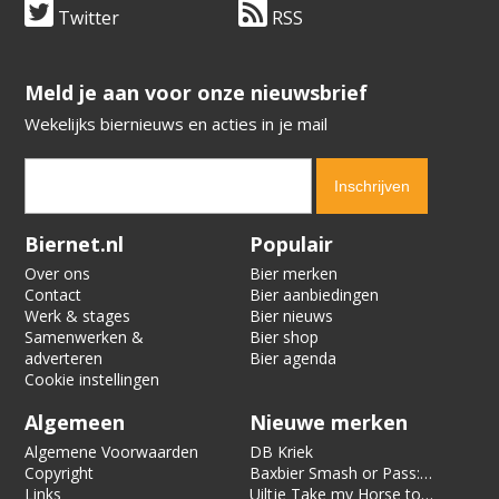
Twitter
RSS
​​​​​​​Meld je aan voor onze nieuwsbrief
Wekelijks biernieuws en acties in je mail
Verification code:
8159
Biernet.nl
Populair
Over ons
Bier merken
Contact
Bier aanbiedingen
Werk & stages
Bier nieuws
Samenwerken &
Bier shop
adverteren
Bier agenda
Cookie instellingen
Algemeen
Nieuwe merken
Algemene Voorwaarden
DB Kriek
Copyright
Baxbier Smash or Pass:
Links
Strata
Uiltje Take my Horse to