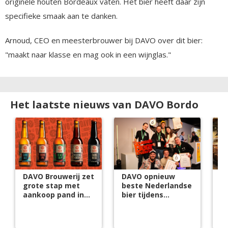
originele houten Bordeaux vaten. Het bier heeft daar zijn
specifieke smaak aan te danken.
Arnoud, CEO en meesterbrouwer bij DAVO over dit bier:
"maakt naar klasse en mag ook in een wijnglas."
Het laatste nieuws van DAVO Bordo
DAVO Brouwerij zet
DAVO opnieuw
D
grote stap met
beste Nederlandse
en
aankoop pand in
bier tijdens
B
Deventer
Brussels Beer
C
Challenge