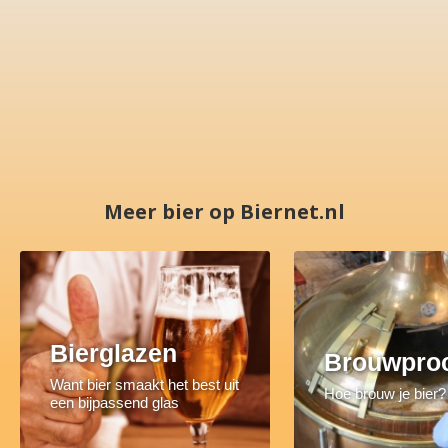
Meer bier op Biernet.nl
Bierglazen
Brouwpro
Want bier smaakt het best uit
Hoe brouw je bier?
een bijpassend glas