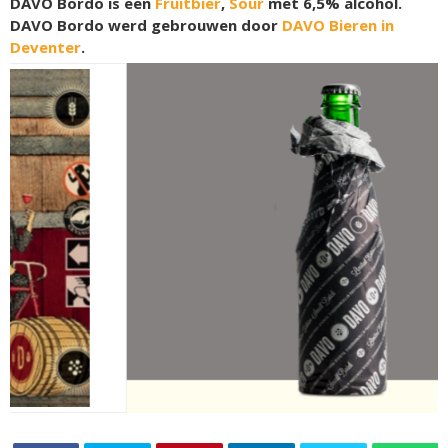
DAVO Bordo is een
Fruitbier
,
Sour
met 6,5% alcohol.
DAVO Bordo werd gebrouwen door
DAVO Bieren in
Deventer
.