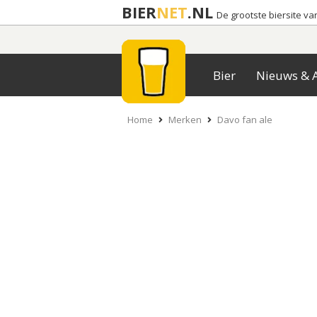
BIER
NET
.NL
De grootste biersite v
Bier
Nieuws & A
Home
Merken
Davo fan ale