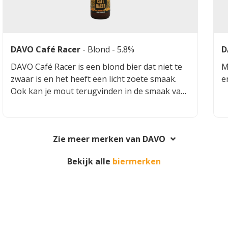
DAVO Café Racer
-
Blond
- 5.8%
D
DAVO Café Racer is een blond bier dat niet te
M
zwaar is en het heeft een licht zoete smaak.
e
Ook kan je mout terugvinden in de smaak van
het bier. Samengevat een fris en fruitig bier.
Zie meer merken van DAVO
Bekijk alle
biermerken