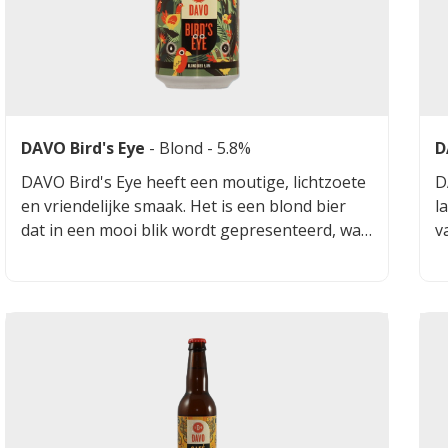
DAVO Bird's Eye
-
Blond
- 5.8%
D
DAVO Bird's Eye heeft een moutige, lichtzoete
D
en vriendelijke smaak. Het is een blond bier
l
dat in een mooi blik wordt gepresenteerd, wat
v
beter is voor de smaak en het milieu.
s