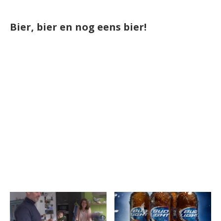
Bier, bier en nog eens bier!