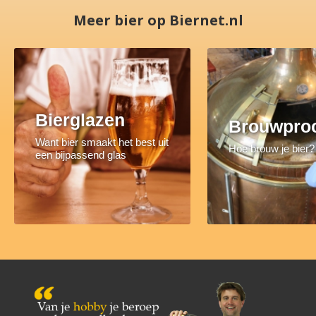
Meer bier op Biernet.nl
Bierglazen
Brouwpro
Want bier smaakt het best uit
Hoe brouw je bier?
een bijpassend glas