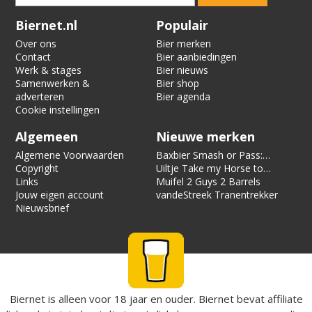
Verification code:
1933
Biernet.nl
Populair
Over ons
Bier merken
Contact
Bier aanbiedingen
Werk & stages
Bier nieuws
Samenwerken &
Bier shop
adverteren
Bier agenda
Cookie instellingen
Algemeen
Nieuwe merken
Algemene Voorwaarden
Baxbier Smash or Pass:
Copyright
Strata
Uiltje Take my Horse to
Links
the Hotel Room
Muifel 2 Guys 2 Barrels
Jouw eigen account
vandeStreek Tranentrekker
Nieuwsbrief
Biernet is alleen voor 18 jaar en ouder. Biernet bevat affiliate