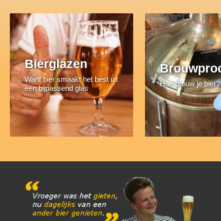
Bierglazen
Brouwpro
Want bier smaakt het best uit
Hoe brouw je bier?
een bijpassend glas