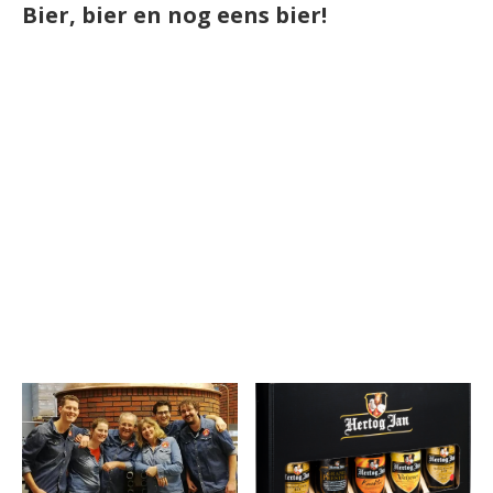
Bier, bier en nog eens bier!