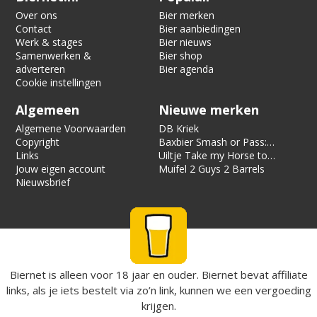
Over ons
Bier merken
Contact
Bier aanbiedingen
Werk & stages
Bier nieuws
Samenwerken &
Bier shop
adverteren
Bier agenda
Cookie instellingen
Algemeen
Nieuwe merken
Algemene Voorwaarden
DB Kriek
Copyright
Baxbier Smash or Pass:
Links
Strata
Uiltje Take my Horse to
Jouw eigen account
the Hotel Room
Muifel 2 Guys 2 Barrels
Nieuwsbrief
Biernet is alleen voor 18 jaar en ouder. Biernet bevat affiliate
links, als je iets bestelt via zo’n link, kunnen we een vergoeding
krijgen.