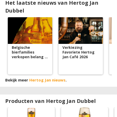
Het laatste nieuws van Hertog Jan
Dubbel
Belgische
Verkiezing
He
bierfamilies
Favoriete Hertog
g
verkopen belang in
Jan Café 2026
i
AB InBev
Bekijk meer
Hertog Jan nieuws
.
Producten van Hertog Jan Dubbel