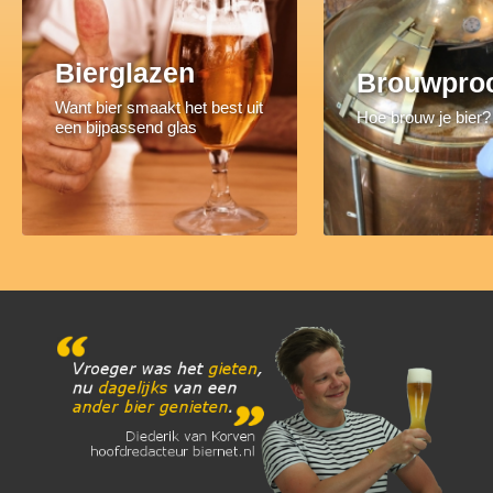
Bierglazen
Brouwpro
Want bier smaakt het best uit
Hoe brouw je bier?
een bijpassend glas