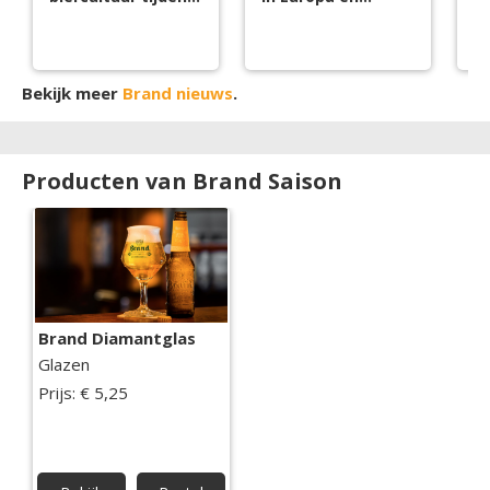
Bierweek 2026
Amerika
bi
s
Bekijk meer
Brand nieuws
.
Producten van Brand Saison
Brand Diamantglas
Glazen
Prijs: € 5,25