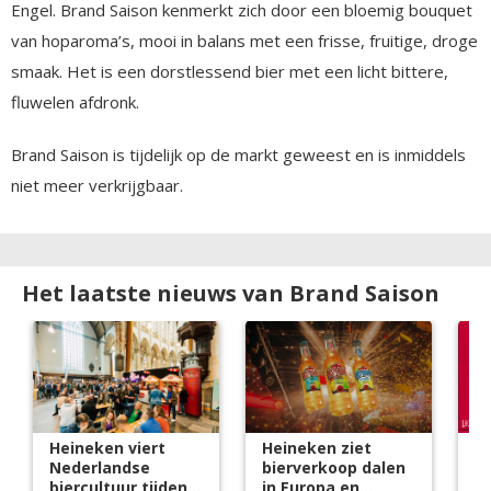
Engel. Brand Saison kenmerkt zich door een bloemig bouquet
van hoparoma’s, mooi in balans met een frisse, fruitige, droge
smaak. Het is een dorstlessend bier met een licht bittere,
fluwelen afdronk.
Brand Saison is tijdelijk op de markt geweest en is inmiddels
niet meer verkrijgbaar.
Het laatste nieuws van Brand Saison
Heineken viert
Heineken ziet
D
Nederlandse
bierverkoop dalen
d
biercultuur tijdens
in Europa en
br