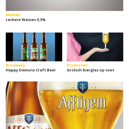
Merken
Leckere Weizen 0,5%
Brouwerij
Producten
Happy Demons Craft Beer
Grolsch bierglas op voet