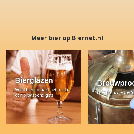
Meer bier op Biernet.nl
Bierglazen
Brouwpro
Want bier smaakt het best uit
Hoe brouw je bier?
een bijpassend glas