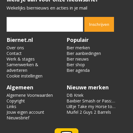
Wekelijks biernieuws en acties in je mail
Verification code:
4289
Biernet.nl
Populair
Over ons
Bier merken
Contact
Bier aanbiedingen
Werk & stages
Bier nieuws
Samenwerken &
Bier shop
adverteren
Bier agenda
Cookie instellingen
Algemeen
Nieuwe merken
Algemene Voorwaarden
DB Kriek
Copyright
Baxbier Smash or Pass:
Links
Strata
Uiltje Take my Horse to
Jouw eigen account
the Hotel Room
Muifel 2 Guys 2 Barrels
Nieuwsbrief