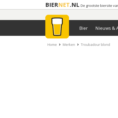
BIER
NET
.NL
De grootste biersite v
Bier
Nieuws & A
Home
Merken
Troubadour blond