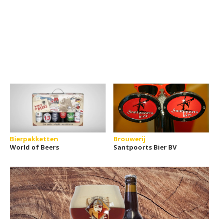
Bierpakketten
Brouwerij
World of Beers
Santpoorts Bier BV