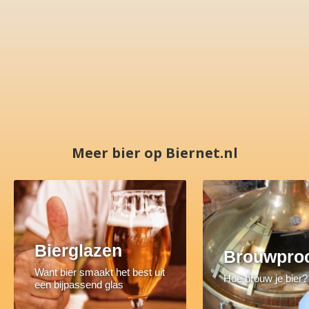
Meer bier op Biernet.nl
Bierglazen
Brouwpro
Want bier smaakt het best uit
Hoe brouw je bier?
een bijpassend glas