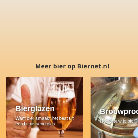
Meer bier op Biernet.nl
Bierglazen
Brouwpro
Want bier smaakt het best uit
Hoe brouw je bier?
een bijpassend glas