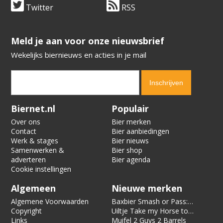
Twitter
RSS
​​​​​​​Meld je aan voor onze nieuwsbrief
Wekelijks biernieuws en acties in je mail
Verification code:
8928
Biernet.nl
Populair
Over ons
Bier merken
Contact
Bier aanbiedingen
Werk & stages
Bier nieuws
Samenwerken &
Bier shop
adverteren
Bier agenda
Cookie instellingen
Algemeen
Nieuwe merken
Algemene Voorwaarden
Baxbier Smash or Pass:
Copyright
Strata
Uiltje Take my Horse to
Links
the Hotel Room
Muifel 2 Guys 2 Barrels