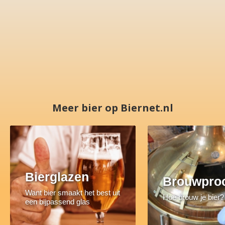
Meer bier op Biernet.nl
Bierglazen
Brouwpro
Want bier smaakt het best uit
Hoe brouw je bier?
een bijpassend glas