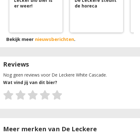
Lecker bio bier is
De Leckere steunt
S
er weer!
de horeca
B
L
Bekijk meer
nieuwsberichten
.
Reviews
Nog geen reviews voor De Leckere White Cascade.
Wat vind jij van dit bier?
Meer merken van De Leckere