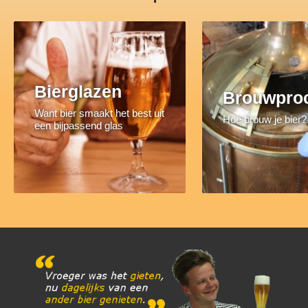
Bierglazen
Brouwpro
Want bier smaakt het best uit
Hoe brouw je bier?
een bijpassend glas