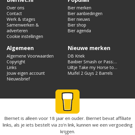
Over ons
Bier merken
Contact
Bier aanbiedingen
Werk & stages
Bier nieuws
Samenwerken &
Bier shop
adverteren
Bier agenda
Cookie instellingen
Algemeen
Nieuwe merken
Algemene Voorwaarden
DB Kriek
Copyright
Baxbier Smash or Pass:
Links
Strata
Uiltje Take my Horse to
Jouw eigen account
the Hotel Room
Muifel 2 Guys 2 Barrels
Nieuwsbrief
Biernet is alleen voor 18 jaar en ouder. Biernet bevat affiliate
links, als je iets bestelt via zo’n link, kunnen we een vergoeding
krijgen.