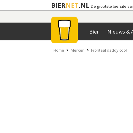
BIER
NET
.NL
De grootste biersite v
Bier
Nieuws & A
Home
Merken
Frontaal daddy cool