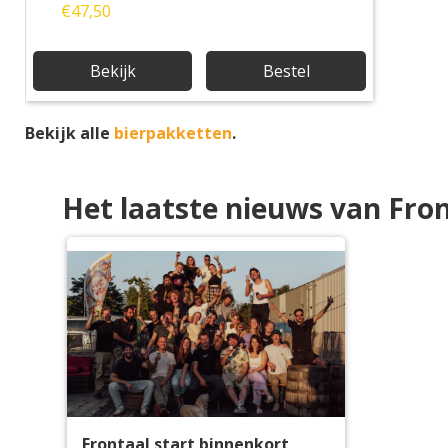
€47,50
Bekijk
Bestel
Bekijk alle
bierpakketten
.
Het laatste nieuws van Fro
Frontaal start binnenkort