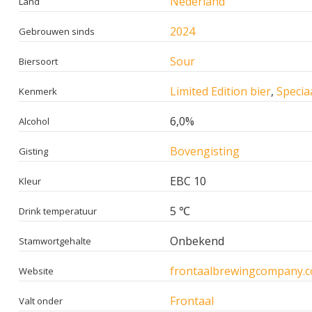
Nederland
Land
2024
Gebrouwen sinds
Sour
Biersoort
Limited Edition bier
,
Specia
Kenmerk
6,0%
Alcohol
Bovengisting
Gisting
EBC 10
Kleur
5 ℃
Drink temperatuur
Onbekend
Stamwortgehalte
frontaalbrewingcompany.
Website
Frontaal
Valt onder