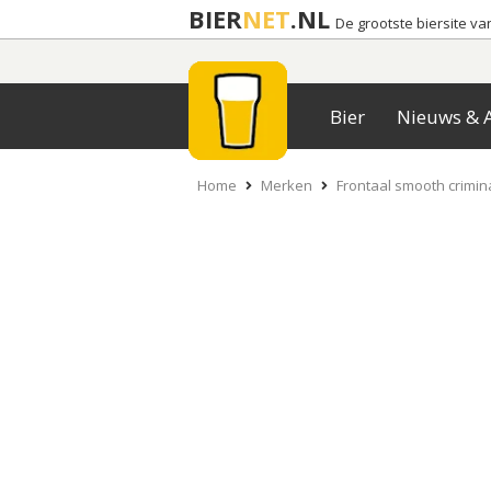
BIER
NET
.NL
De grootste biersite v
Bier
Nieuws & A
Home
Merken
Frontaal smooth crimin