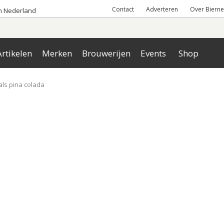
Contact
Adverteren
Over Bierne
an Nederland
rtikelen
Merken
Brouwerijen
Events
Shop
als pina colada