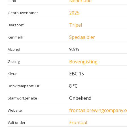
Nederland
Land
2025
Gebrouwen sinds
Tripel
Biersoort
Speciaalbier
Kenmerk
9,5%
Alcohol
Bovengisting
Gisting
EBC 15
Kleur
8 ℃
Drink temperatuur
Onbekend
Stamwortgehalte
frontaalbrewingcompany.
Website
Frontaal
Valt onder