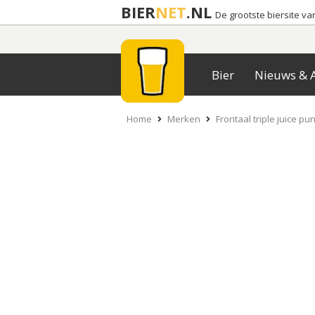
BIER
NET
.NL
De grootste biersite v
Bier
Nieuws & A
Home
Merken
Frontaal triple juice pu