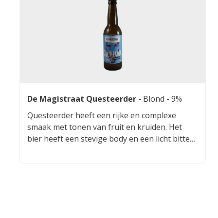
liefhebbers van fruitige en licht zure bieren.
Het lage alcoholpercentage maakt het een
ideale keuze voor warme dagen of als
aperitief.
De Magistraat Questeerder
-
Blond
- 9%
Questeerder heeft een rijke en complexe
smaak met tonen van fruit en kruiden. Het
bier heeft een stevige body en een licht bittere
afdronk die goed in balans is met de zoetere
tonen. De aroma's van gist en mout komen
duidelijk naar voren, wat zorgt voor een
aangename drinkervaring.