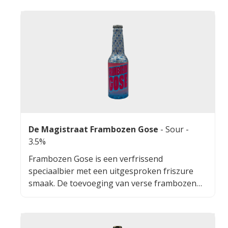
De Magistraat Frambozen Gose
-
Sour
-
3.5%
Frambozen Gose is een verfrissend
speciaalbier met een uitgesproken friszure
smaak. De toevoeging van verse frambozen
geeft het bier een fruitige en licht zoete toets,
terwijl de ziltige ondertoon zorgt voor een
unieke balans. Dit bier is perfect voor