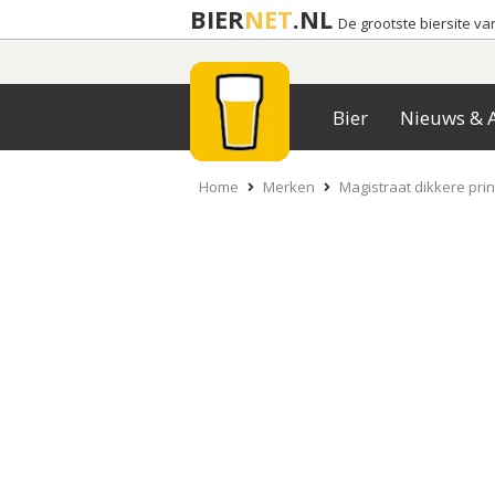
BIER
NET
.NL
De grootste biersite v
Bier
Nieuws & A
Home
Merken
Magistraat dikkere pri