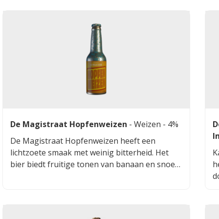
De Magistraat Hopfenweizen
-
Weizen
- 4%
D
I
De Magistraat Hopfenweizen heeft een
lichtzoete smaak met weinig bitterheid. Het
K
bier biedt fruitige tonen van banaan en snoep,
h
wat zorgt voor een verfrissende en
d
toegankelijke ervaring. Deze Weizen
f
is gedryhopt met Saphir hop.
v
z