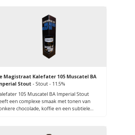
e Magistraat Kalefater 105 Muscatel BA
mperial Stout
-
Stout
- 11.5%
alefater 105 Muscatel BA Imperial Stout
eeft een complexe smaak met tonen van
onkere chocolade, koffie en een subtiele
ruitigheid van de Muscatel vaten. De rijke,
olle body wordt aangevuld met een lichte
oetheid en een lange, verwarmende afdronk.