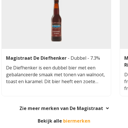
Magistraat De Diefhenker
-
Dubbel
- 7.3%
M
R
De Diefhenker is een dubbel bier met een
gebalanceerde smaak met tonen van walnoot,
D
toast en karamel. Dit bier heeft een zoete
f
afdronk.
f
Zie meer merken van De Magistraat
Bekijk alle
biermerken