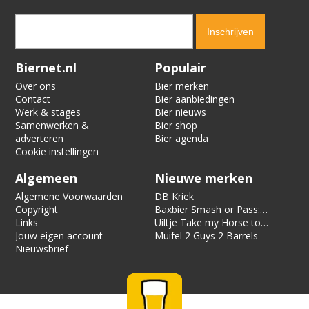
Verification code:
1022
Biernet.nl
Populair
Over ons
Bier merken
Contact
Bier aanbiedingen
Werk & stages
Bier nieuws
Samenwerken &
Bier shop
adverteren
Bier agenda
Cookie instellingen
Algemeen
Nieuwe merken
Algemene Voorwaarden
DB Kriek
Copyright
Baxbier Smash or Pass:
Links
Strata
Uiltje Take my Horse to
Jouw eigen account
the Hotel Room
Muifel 2 Guys 2 Barrels
Nieuwsbrief