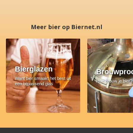
Meer bier op Biernet.nl
Bierglazen
Brouwpro
Want bier smaakt het best uit
Hoe brouw je bier?
een bijpassend glas