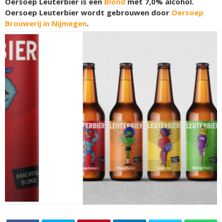
Oersoep Leuterbier is een
Blond
met 7,0% alcohol.
Oersoep Leuterbier wordt gebrouwen door
Oersoep
Brouwerij in Nijmegen
.