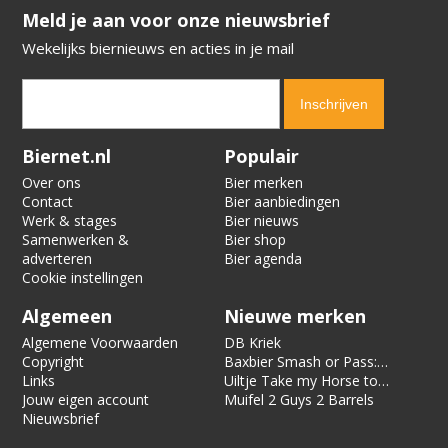
​​​​​​​Meld je aan voor onze nieuwsbrief
Wekelijks biernieuws en acties in je mail
Verification code:
4484
Biernet.nl
Populair
Over ons
Bier merken
Contact
Bier aanbiedingen
Werk & stages
Bier nieuws
Samenwerken &
Bier shop
adverteren
Bier agenda
Cookie instellingen
Algemeen
Nieuwe merken
Algemene Voorwaarden
DB Kriek
Copyright
Baxbier Smash or Pass:
Links
Strata
Uiltje Take my Horse to
Jouw eigen account
the Hotel Room
Muifel 2 Guys 2 Barrels
Nieuwsbrief