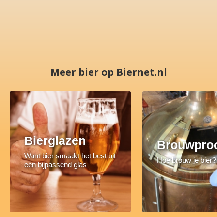
Meer bier op Biernet.nl
Bierglazen
Brouwpro
Want bier smaakt het best uit
Hoe brouw je bier?
een bijpassend glas