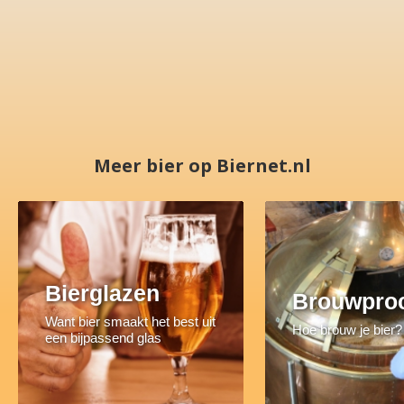
Meer bier op Biernet.nl
Bierglazen
Brouwpro
Want bier smaakt het best uit
Hoe brouw je bier?
een bijpassend glas