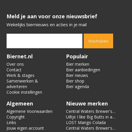
​​​​​​​Meld je aan voor onze nieuwsbrief
Wekelijks biernieuws en acties in je mail
Verification code:
3952
Biernet.nl
Populair
Over ons
Bier merken
Contact
Bier aanbiedingen
Werk & stages
Bier nieuws
Samenwerken &
Bier shop
adverteren
Bier agenda
Cookie instellingen
Algemeen
Nieuwe merken
Algemene Voorwaarden
Central Waters Brewer's
Copyright
Reserve Pecan Kringle
Uiltje I like Big Butts in a
Links
Stout
Can of Limes
LOST Mango Colada
Jouw eigen account
Central Waters Brewer's