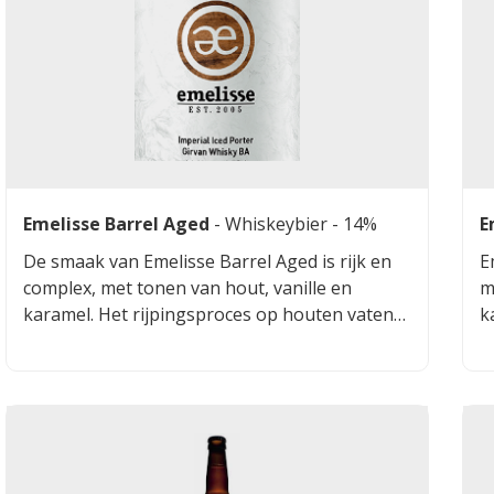
Emelisse Barrel Aged
-
Whiskeybier
- 14%
E
De smaak van Emelisse Barrel Aged is rijk en
E
complex, met tonen van hout, vanille en
m
karamel. Het rijpingsproces op houten vaten
k
geeft het bier een unieke diepte en
r
complexiteit, waardoor elke slok een nieuwe
h
ontdekking is.
d