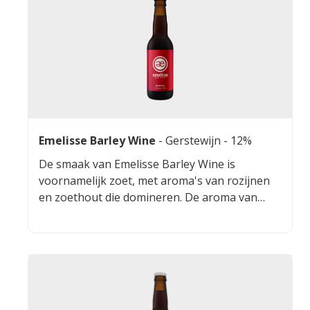
Emelisse Barley Wine
-
Gerstewijn
- 12%
De smaak van Emelisse Barley Wine is
voornamelijk zoet, met aroma's van rozijnen
en zoethout die domineren. De aroma van
rozijnen zet zich door in de smaak tezamen
met een toon van rood fruit. Op de
achtergrond is een licht gebrande toets
aanwezig. De afdronk is zoetig en zacht van
smaak, het hoge alcoholpercentage zorgt
voor een verwarmend gevoel.