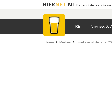
BIER
NET
.NL
De grootste biersite v
Bier
Nieuws & A
Home
Merken
Emelisse white label 202