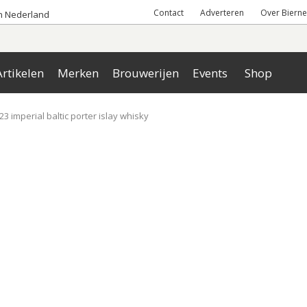
Contact
Adverteren
Over Bierne
an Nederland
rtikelen
Merken
Brouwerijen
Events
Shop
3 imperial baltic porter islay whisky