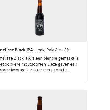
melisse Black IPA
-
India Pale Ale
- 8%
melisse Black IPA is een bier die gemaakt is
et donkere moutsoorten. Deze geven een
aramelachtige karakter met een licht
oastsmaak. In combinatie met de gebruikte
opsoorten geeft dit deze Emelisse zijn eigen
onkere karakter.