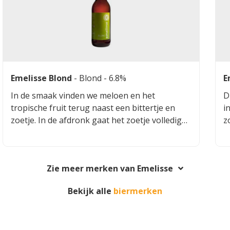
Emelisse Blond
-
Blond
- 6.8%
E
In de smaak vinden we meloen en het
D
tropische fruit terug naast een bittertje en
i
zoetje. In de afdronk gaat het zoetje volledig
z
over in een droog bittertje.
Zie meer merken van Emelisse
Bekijk alle
biermerken