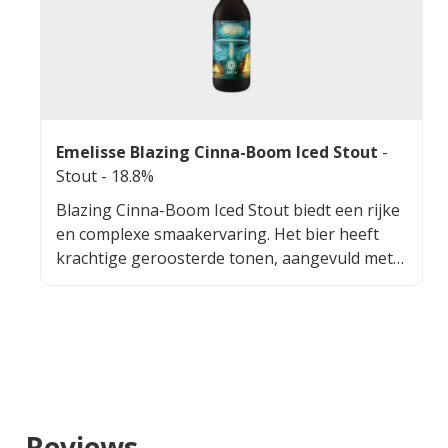
Emelisse Blazing Cinna-Boom Iced Stout
-
Stout
- 18.8%
Blazing Cinna-Boom Iced Stout biedt een rijke
en complexe smaakervaring. Het bier heeft
krachtige geroosterde tonen, aangevuld met
hints van versgezette koffie, donkere
chocolade en een vleugje karamel. De subtiele
kruidigheid van kaneel voegt een unieke
dimensie toe, terwijl de afdronk droog, verfijnd
en vol van smaak is. Dit speciaalbier is perfect
voor liefhebbers van intense en robuuste
bieren.
Reviews