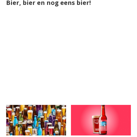
Bier, bier en nog eens bier!