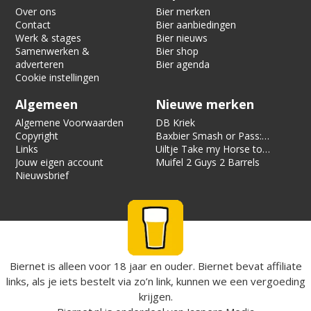
Over ons
Bier merken
Contact
Bier aanbiedingen
Werk & stages
Bier nieuws
Samenwerken &
Bier shop
adverteren
Bier agenda
Cookie instellingen
Algemeen
Nieuwe merken
Algemene Voorwaarden
DB Kriek
Copyright
Baxbier Smash or Pass:
Links
Strata
Uiltje Take my Horse to
Jouw eigen account
the Hotel Room
Muifel 2 Guys 2 Barrels
Nieuwsbrief
Biernet is alleen voor 18 jaar en ouder. Biernet bevat affiliate
links, als je iets bestelt via zo’n link, kunnen we een vergoeding
krijgen.