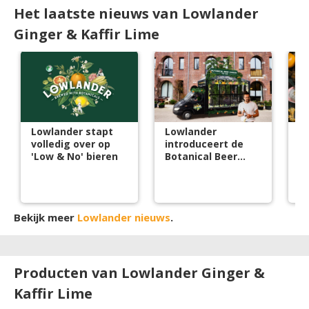
Het laatste nieuws van Lowlander
Ginger & Kaffir Lime
Lowlander stapt
Lowlander
Bi
volledig over op
introduceert de
t
'Low & No' bieren
Botanical Beer
bl
Garden To Go
Bekijk meer
Lowlander nieuws
.
Producten van Lowlander Ginger &
Kaffir Lime