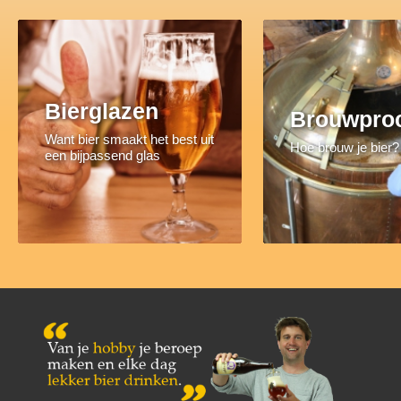
Bierglazen
Brouwpro
Want bier smaakt het best uit
Hoe brouw je bier?
een bijpassend glas