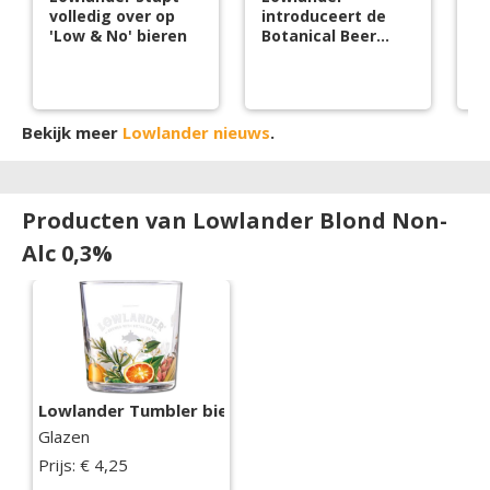
volledig over op
introduceert de
t
'Low & No' bieren
Botanical Beer
bl
Garden To Go
Bekijk meer
Lowlander nieuws
.
Producten van Lowlander Blond Non-
Alc 0,3%
Lowlander Tumbler bierglas
Glazen
Prijs: € 4,25