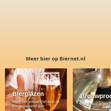
Meer bier op Biernet.nl
Bierglazen
Brouwpro
Want bier smaakt het best uit
Hoe brouw je bier?
een bijpassend glas