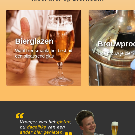
Bierglazen
Brouwpro
Want bier smaakt het best uit
Hoe brouw je bier?
een bijpassend glas