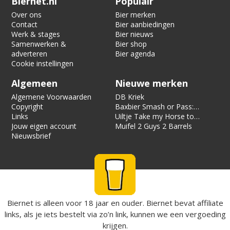
Biernet.nl
Populair
Over ons
Bier merken
Contact
Bier aanbiedingen
Werk & stages
Bier nieuws
Samenwerken &
Bier shop
adverteren
Bier agenda
Cookie instellingen
Algemeen
Nieuwe merken
Algemene Voorwaarden
DB Kriek
Copyright
Baxbier Smash or Pass:
Links
Strata
Uiltje Take my Horse to
Jouw eigen account
the Hotel Room
Muifel 2 Guys 2 Barrels
Nieuwsbrief
Biernet is alleen voor 18 jaar en ouder. Biernet bevat affiliate
links, als je iets bestelt via zo’n link, kunnen we een vergoeding
krijgen.