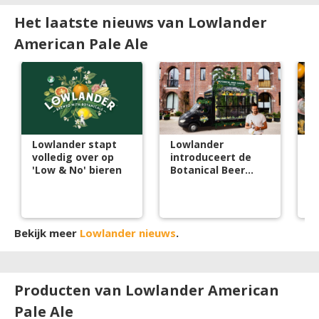
Het laatste nieuws van Lowlander
American Pale Ale
Lowlander stapt
Lowlander
Bi
volledig over op
introduceert de
t
'Low & No' bieren
Botanical Beer
bl
Garden To Go
Bekijk meer
Lowlander nieuws
.
Producten van Lowlander American
Pale Ale