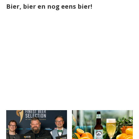
Bier, bier en nog eens bier!