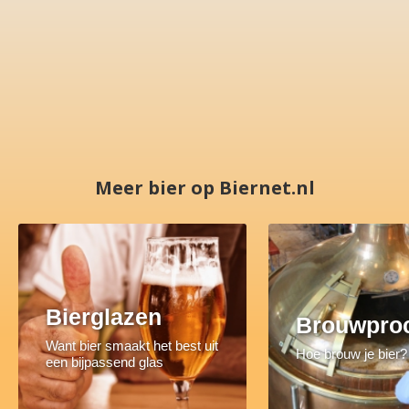
Meer bier op Biernet.nl
Bierglazen
Brouwpro
Want bier smaakt het best uit
Hoe brouw je bier?
een bijpassend glas