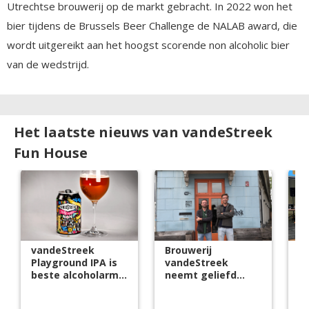
Utrechtse brouwerij op de markt gebracht. In 2022 won het
bier tijdens de Brussels Beer Challenge de NALAB award, die
wordt uitgereikt aan het hoogst scorende non alcoholic bier
van de wedstrijd.
Het laatste nieuws van vandeStreek
Fun House
vandeStreek
Brouwerij
W
Playground IPA is
vandeStreek
B
beste alcoholarme
neemt geliefd
2
bier ter wereld
buurtcafé over en
b
lanceert