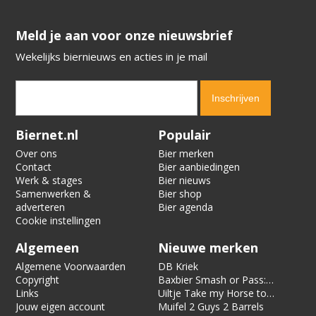
​​​​​​​Meld je aan voor onze nieuwsbrief
Wekelijks biernieuws en acties in je mail
Verification code:
5763
Biernet.nl
Populair
Over ons
Bier merken
Contact
Bier aanbiedingen
Werk & stages
Bier nieuws
Samenwerken &
Bier shop
adverteren
Bier agenda
Cookie instellingen
Algemeen
Nieuwe merken
Algemene Voorwaarden
DB Kriek
Copyright
Baxbier Smash or Pass:
Links
Strata
Uiltje Take my Horse to
Jouw eigen account
the Hotel Room
Muifel 2 Guys 2 Barrels