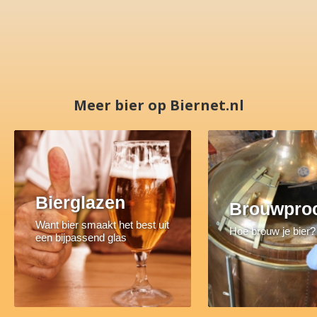
Meer bier op Biernet.nl
Bierglazen
Brouwpro
Want bier smaakt het best uit
Hoe brouw je bier?
een bijpassend glas