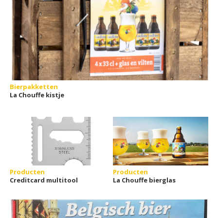
Bierpakketten
La Chouffe kistje
Producten
Producten
Creditcard multitool
La Chouffe bierglas