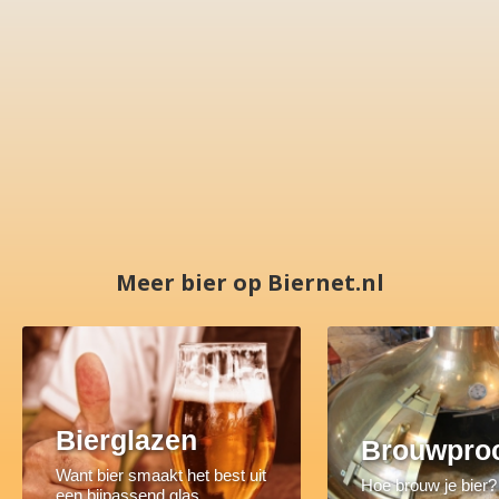
Meer bier op Biernet.nl
Bierglazen
Brouwpro
Want bier smaakt het best uit
Hoe brouw je bier?
een bijpassend glas