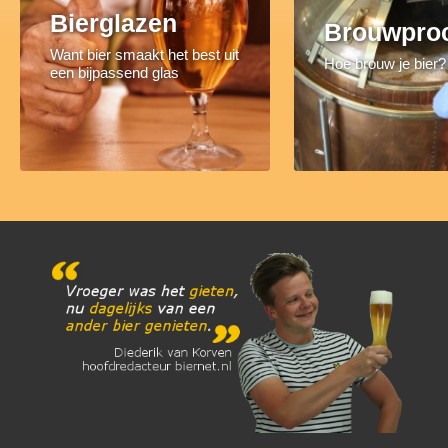
Bierglazen
Brouwpro
Want bier smaakt het best uit
Hoe brouw je bier?
een bijpassend glas