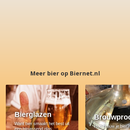
Meer bier op Biernet.nl
Bierglazen
Brouwpro
Want bier smaakt het best uit
Hoe brouw je bier?
een bijpassend glas