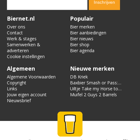
Verification code:
9978
Biernet.nl
Populair
Over ons
Bier merken
Contact
Bier aanbiedingen
Werk & stages
Bier nieuws
Samenwerken &
Bier shop
adverteren
Bier agenda
Cookie instellingen
Algemeen
Nieuwe merken
Algemene Voorwaarden
DB Kriek
Copyright
Baxbier Smash or Pass:
Links
Strata
Uiltje Take my Horse to
Jouw eigen account
the Hotel Room
Muifel 2 Guys 2 Barrels
Nieuwsbrief