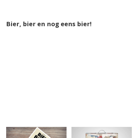
Bier, bier en nog eens bier!