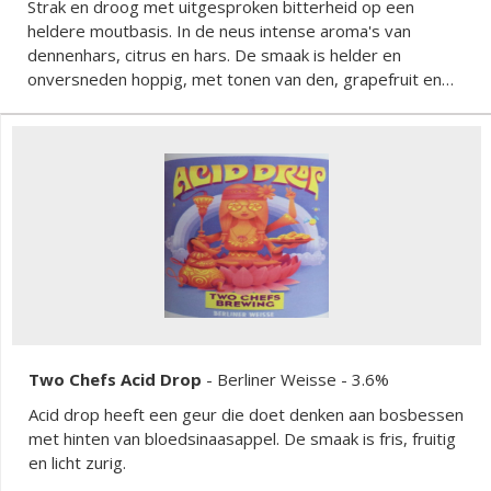
Strak en droog met uitgesproken bitterheid op een
heldere moutbasis. In de neus intense aroma's van
dennenhars, citrus en hars. De smaak is helder en
onversneden hoppig, met tonen van den, grapefruit en
een harsachtig karakter. Het mondgevoel is schoon en
droog, met een stevige bitterheid en een crisp
moutlichaam dat de hop alle ruimte geeft.
Two Chefs Acid Drop
-
Berliner Weisse
- 3.6%
Acid drop heeft een geur die doet denken aan bosbessen
met hinten van bloedsinaasappel. De smaak is fris, fruitig
en licht zurig.