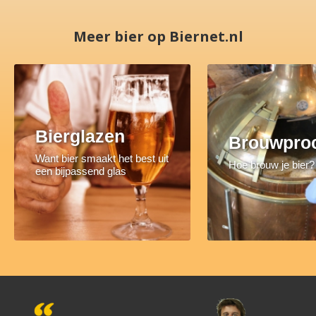
Meer bier op Biernet.nl
Bierglazen
Brouwpro
Want bier smaakt het best uit
Hoe brouw je bier?
een bijpassend glas