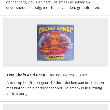
dennenhars, citrus en hars. De smaak is helder en
onversneden hoppig, met tonen van den, grapefruit en
een harsachtig karakter. Het mondgevoel is schoon en
droog, met een stevige bitterheid en een crisp
moutlichaam dat de hop alle ruimte geeft.
Two Chefs Acid Drop
-
Berliner Weisse
- 3.6%
Acid drop heeft een geur die doet denken aan bosbessen
met hinten van bloedsinaasappel. De smaak is fris, fruitig
en licht zurig.