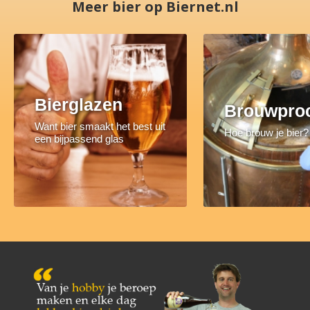
Meer bier op Biernet.nl
Bierglazen
Brouwpro
Want bier smaakt het best uit
Hoe brouw je bier?
een bijpassend glas