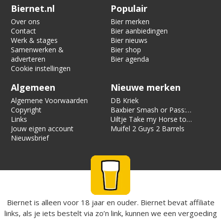
Verification code:
7165
Biernet.nl
Populair
Over ons
Bier merken
Contact
Bier aanbiedingen
Werk & stages
Bier nieuws
Samenwerken &
Bier shop
adverteren
Bier agenda
Cookie instellingen
Algemeen
Nieuwe merken
Algemene Voorwaarden
DB Kriek
Copyright
Baxbier Smash or Pass:
Links
Strata
Uiltje Take my Horse to
Jouw eigen account
the Hotel Room
Muifel 2 Guys 2 Barrels
Nieuwsbrief
Biernet is alleen voor 18 jaar en ouder. Biernet bevat affiliate
links, als je iets bestelt via zo’n link, kunnen we een vergoeding