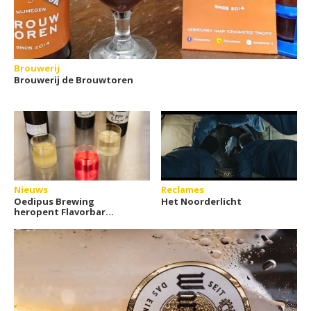
Brouwerij
Brouwerij de Brouwtoren
Nieuws
Reclames
Oedipus Brewing
Het Noorderlicht
heropent Flavorbar
tijdens Dry January