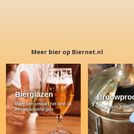
Meer bier op Biernet.nl
Bierglazen
Brouwpro
Want bier smaakt het best uit
Hoe brouw je bier?
een bijpassend glas