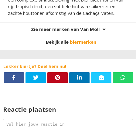
rijp tropisch fruit, een subtiele hint van suikerriet en
zachte houttonen afkomstig van de Cachaça-vaten
waarop het gerijpt is. De smaak is warm, gelaagd en
intens, met een lichte kruidigheid die lang blijft hangen. De
Zie meer merken van Van Moll
combinatie van zoetheid en hout maakt dit speciaalbier
bijzonder verfijnd en geschikt om rustig van te genieten.
Bekijk alle
biermerken
Lekker biertje? Deel hem nu!
Reactie plaatsen