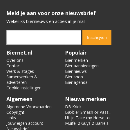
​​​​​​​Meld je aan voor onze nieuwsbrief
Wekelijks biernieuws en acties in je mail
Verification code:
6479
Biernet.nl
Populair
Over ons
Bier merken
Contact
Bier aanbiedingen
Werk & stages
Bier nieuws
Samenwerken &
Bier shop
adverteren
Bier agenda
Cookie instellingen
Algemeen
Nieuwe merken
Algemene Voorwaarden
DB Kriek
Copyright
Baxbier Smash or Pass:
Links
Strata
Uiltje Take my Horse to
Jouw eigen account
the Hotel Room
Muifel 2 Guys 2 Barrels
Nieuwsbrief