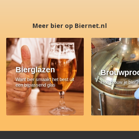
Meer bier op Biernet.nl
Bierglazen
Brouwpro
Want bier smaakt het best uit
Hoe brouw je bier?
een bijpassend glas