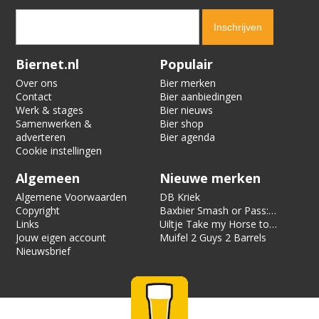
Verification code:
7955
Biernet.nl
Populair
Over ons
Bier merken
Contact
Bier aanbiedingen
Werk & stages
Bier nieuws
Samenwerken &
Bier shop
adverteren
Bier agenda
Cookie instellingen
Algemeen
Nieuwe merken
Algemene Voorwaarden
DB Kriek
Copyright
Baxbier Smash or Pass:
Links
Strata
Uiltje Take my Horse to
Jouw eigen account
the Hotel Room
Muifel 2 Guys 2 Barrels
Nieuwsbrief