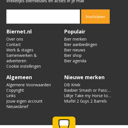
Wekelijks biernieuws en acties in je mail
Verification code:
8531
Biernet.nl
Populair
Over ons
Bier merken
Contact
Bier aanbiedingen
Werk & stages
Bier nieuws
Samenwerken &
Bier shop
adverteren
Bier agenda
Cookie instellingen
Algemeen
Nieuwe merken
Algemene Voorwaarden
DB Kriek
Copyright
Baxbier Smash or Pass:
Links
Strata
Uiltje Take my Horse to
Jouw eigen account
the Hotel Room
Muifel 2 Guys 2 Barrels
Nieuwsbrief