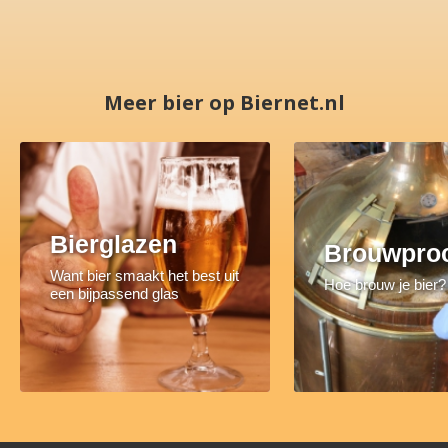
Meer bier op Biernet.nl
Bierglazen
Brouwpro
Want bier smaakt het best uit
Hoe brouw je bier?
een bijpassend glas