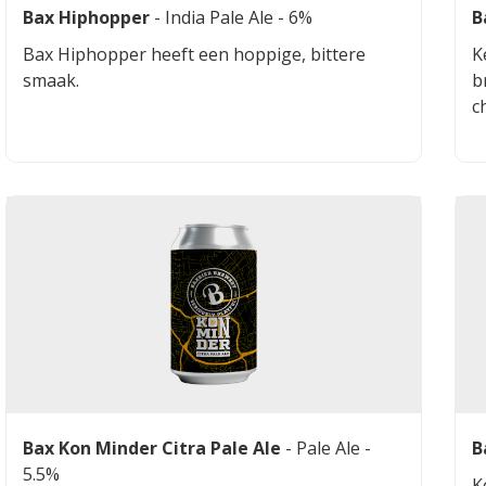
Bax Hiphopper
-
India Pale Ale
- 6%
B
Bax Hiphopper heeft een hoppige, bittere
K
smaak.
b
c
Bax Kon Minder Citra Pale Ale
-
Pale Ale
-
B
5.5%
K