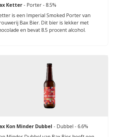
ax Ketter
-
Porter
- 8.5%
etter is een Imperial Smoked Porter van
rouwerij Bax Bier. Dit bier is lekker met
hocolade en bevat 8.5 procent alcohol.
ax Kon Minder Dubbel
-
Dubbel
- 6.6%
on Minder Dubbel van Bax Bier heeft een