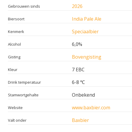
2026
Gebrouwen sinds
India Pale Ale
Biersoort
Speciaalbier
Kenmerk
6,0%
Alcohol
Bovengisting
Gisting
7 EBC
Kleur
6-8 ℃
Drink temperatuur
Onbekend
Stamwortgehalte
www.baxbier.com
Website
Baxbier
Valt onder