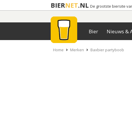
BIER
NET
.NL
De grootste biersite v
Bier
Nieuws & A
Home
Merken
Baxbier partyboob