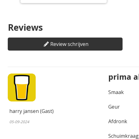
Reviews
Review schrijven
prima a
Smaak
Geur
harry jansen (Gast)
Afdronk
05-09-2024
Schuimkraag