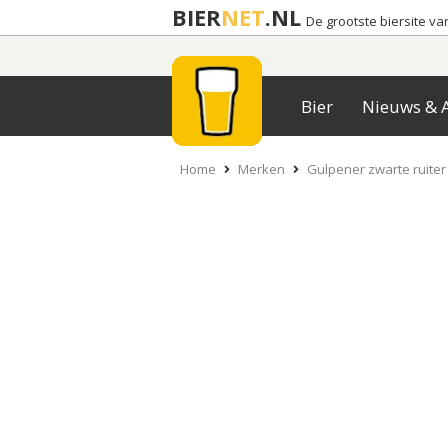
BIER
NET
.NL
De grootste biersite v
Bier
Nieuws & A
Home
Merken
Gulpener zwarte ruiter 