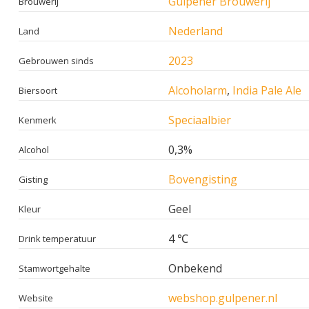
Gulpener Brouwerij
Brouwerij
Nederland
Land
2023
Gebrouwen sinds
Alcoholarm
,
India Pale Ale
Biersoort
Speciaalbier
Kenmerk
0,3%
Alcohol
Bovengisting
Gisting
Geel
Kleur
4 ℃
Drink temperatuur
Onbekend
Stamwortgehalte
webshop.gulpener.nl
Website