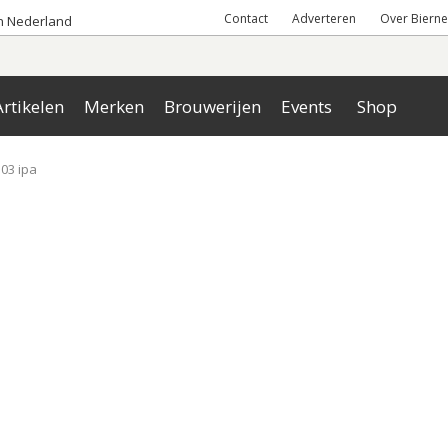
Contact
Adverteren
Over Bierne
an Nederland
rtikelen
Merken
Brouwerijen
Events
Shop
03 ipa