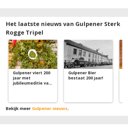
Het laatste nieuws van Gulpener Sterk
Rogge Tripel
Gulpener viert 200
Gulpener Bier
Gu
jaar met
bestaat 200 jaar!
ke
jubileumeditie van
s
het HopFest
Bekijk meer
Gulpener nieuws
.