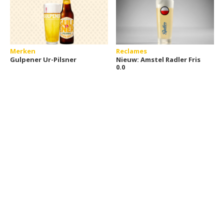
Merken
Reclames
Gulpener Ur-Pilsner
Nieuw: Amstel Radler Fris
0.0