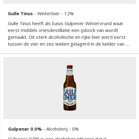
Gulle Tinus
-
Winterbier
- 12%
Gulle Tinus heeft als basis Gulpener Wintervrund waar
eerst middels vriesdestillatie een ijsbock van wordt
gemaakt. Dit sterk alcoholische en rijke bier werd eerst
tussen de vier en zes weken gelagerd in de kelder van de
brouwerij en verolgens twaalf maanden gerijpt op
wijnvaten. Het resultaat is een complex bier vol
natuurlijke smaken zoals jeneverbessen, zoethout,
druiven, rood fruit, vanille uit de eikenhouten vaten en
hop.
Gulpener 0.0%
-
Alcoholvrij
- 0%
Gulpener 0.0% is een alcoholvrij pilsener dat is