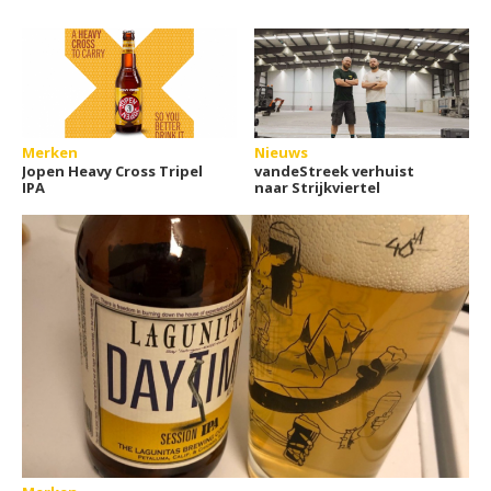
Merken
Nieuws
Jopen Heavy Cross Tripel
vandeStreek verhuist
IPA
naar Strijkviertel