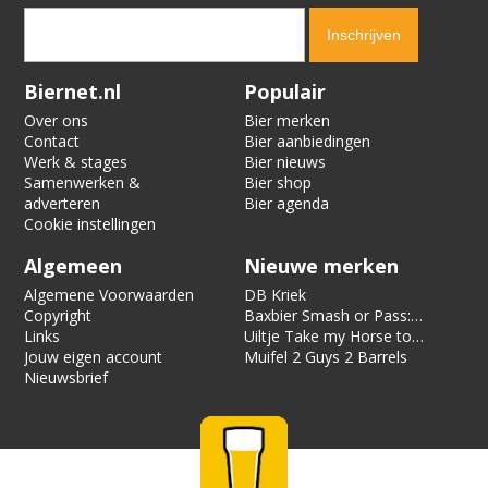
Verification code:
7567
Biernet.nl
Populair
Over ons
Bier merken
Contact
Bier aanbiedingen
Werk & stages
Bier nieuws
Samenwerken &
Bier shop
adverteren
Bier agenda
Cookie instellingen
Algemeen
Nieuwe merken
Algemene Voorwaarden
DB Kriek
Copyright
Baxbier Smash or Pass:
Links
Strata
Uiltje Take my Horse to
Jouw eigen account
the Hotel Room
Muifel 2 Guys 2 Barrels
Nieuwsbrief