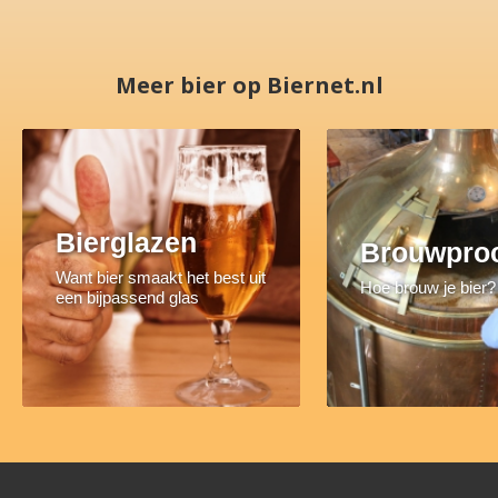
Meer bier op Biernet.nl
Bierglazen
Brouwpro
Want bier smaakt het best uit
Hoe brouw je bier?
een bijpassend glas