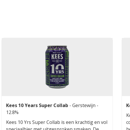
Kees 10 Years Super Collab
-
Gerstewijn
-
K
12.8%
K
Kees 10 Yrs Super Collab is een krachtig en vol
c
speciaalbier met uitgesproken smaken. De
b