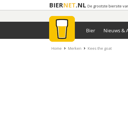
BIER
NET
.NL
De grootste biersite v
Bier
Nieuws & A
Home
Merken
Kees the goat